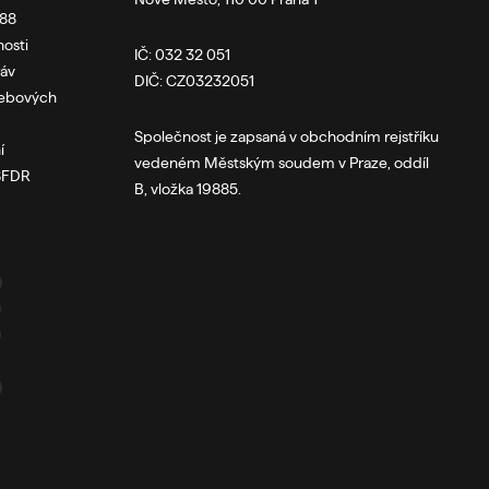
088
osti
IČ: 032 32 051
ráv
DIČ: CZ03232051
webových
Společnost je zapsaná v obchodním rejstříku
í
vedeném Městským soudem v Praze, oddíl
 SFDR
B, vložka 19885.