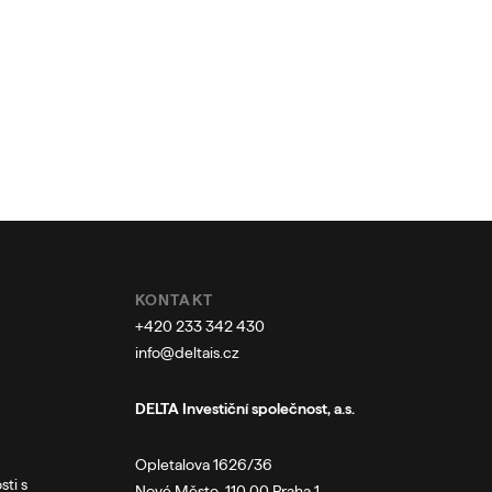
KONTAKT
+420 233 342 430
info@deltais.cz
DELTA Investiční společnost, a.s.
Opletalova 1626/36
sti s
Nové Město, 110 00 Praha 1